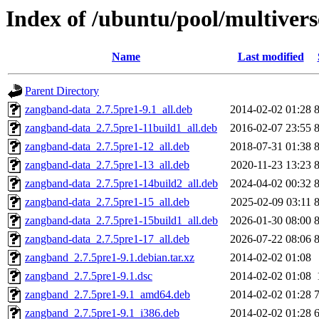
Index of /ubuntu/pool/multiver
Name
Last modified
Parent Directory
zangband-data_2.7.5pre1-9.1_all.deb
2014-02-02 01:28
zangband-data_2.7.5pre1-11build1_all.deb
2016-02-07 23:55
zangband-data_2.7.5pre1-12_all.deb
2018-07-31 01:38
zangband-data_2.7.5pre1-13_all.deb
2020-11-23 13:23
zangband-data_2.7.5pre1-14build2_all.deb
2024-04-02 00:32
zangband-data_2.7.5pre1-15_all.deb
2025-02-09 03:11
zangband-data_2.7.5pre1-15build1_all.deb
2026-01-30 08:00
zangband-data_2.7.5pre1-17_all.deb
2026-07-22 08:06
zangband_2.7.5pre1-9.1.debian.tar.xz
2014-02-02 01:08
zangband_2.7.5pre1-9.1.dsc
2014-02-02 01:08
zangband_2.7.5pre1-9.1_amd64.deb
2014-02-02 01:28
zangband_2.7.5pre1-9.1_i386.deb
2014-02-02 01:28