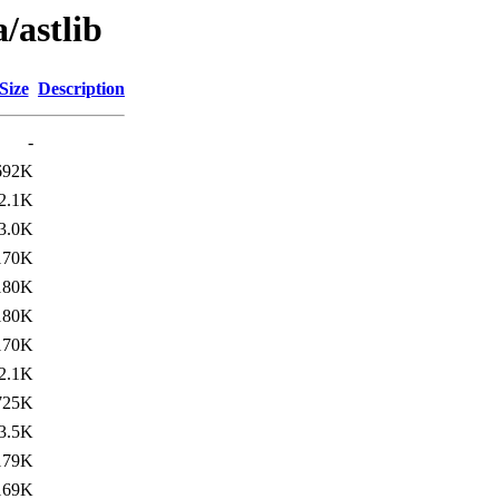
/astlib
Size
Description
-
692K
2.1K
3.0K
170K
180K
180K
170K
2.1K
725K
3.5K
179K
169K