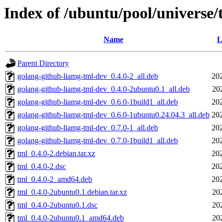
Index of /ubuntu/pool/universe/
Name
L
Parent Directory
golang-github-liamg-tml-dev_0.4.0-2_all.deb
20
golang-github-liamg-tml-dev_0.4.0-2ubuntu0.1_all.deb
20
golang-github-liamg-tml-dev_0.6.0-1build1_all.deb
20
golang-github-liamg-tml-dev_0.6.0-1ubuntu0.24.04.3_all.deb
20
golang-github-liamg-tml-dev_0.7.0-1_all.deb
20
golang-github-liamg-tml-dev_0.7.0-1build1_all.deb
20
tml_0.4.0-2.debian.tar.xz
20
tml_0.4.0-2.dsc
20
tml_0.4.0-2_amd64.deb
20
tml_0.4.0-2ubuntu0.1.debian.tar.xz
20
tml_0.4.0-2ubuntu0.1.dsc
20
tml_0.4.0-2ubuntu0.1_amd64.deb
20