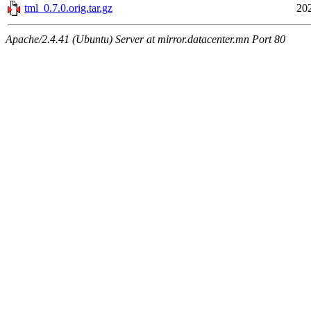
tml_0.7.0.orig.tar.gz
20
Apache/2.4.41 (Ubuntu) Server at mirror.datacenter.mn Port 80